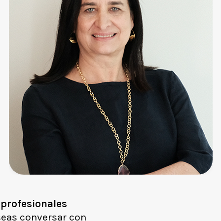
Ornella Bono
profesionales
Directora Ejecutiva y Fundadora
seas conversar con