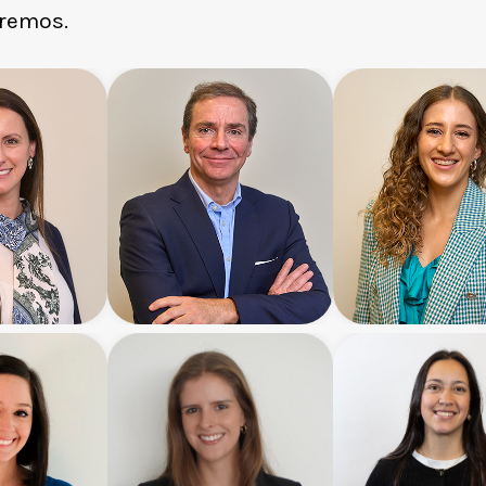
aremos.
na
José Miguel
Catalina
Larraín
Ramírez
ociate
Senior Associate
Associate