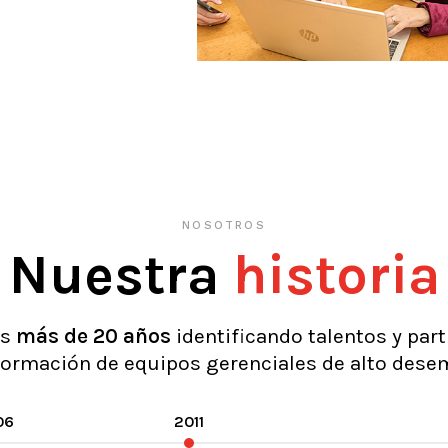
NOSOTROS
Nuestra
historia
os
más
de
20
años
identificando talentos y par
 formación de equipos gerenciales de alto dese
06
2011