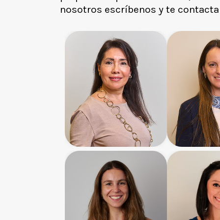
nosotros escríbenos y te contact
Ximena Aros
Macare
Gómez
Senior Associate
Senior Ass