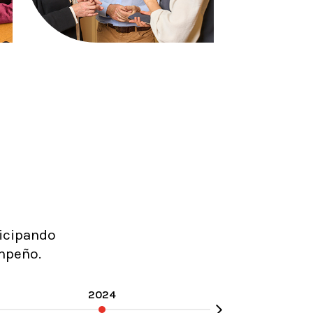
ticipando
mpeño.
2024