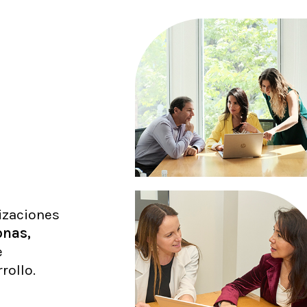
izaciones
onas,
e
rollo.