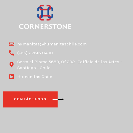
humanitas@humanitaschile.com
(+56) 22616 9400
Cerro el Plomo 5680, Of 202 Edificio de las Artes -
Santiago - Chile
Humanitas Chile
CONTÁCTANOS