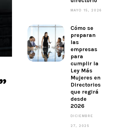
directorio
MAYO 15, 2026
Cómo se
preparan
las
empresas
para
cumplir la
Ley Más
Mujeres en
”
Directorios
que regirá
desde
2026
DICIEMBRE
27, 2025