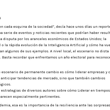
s
n cada esquina de la sociedad”, decía hace unos días un report
na serie de eventos y noticias recientes que podrían haber resul
la disputa por los aranceles económicos de Estados Unidos; la
 o la rápida evolución de la Inteligencia Artificial y cómo ha vu
an algunos de sus ejemplos. A nivel local, el escenario no dista
n. Basta recordar que enfrentamos un año electoral para reconoc
e escenario de permanente cambio es cómo liderar empresas y 
ra anticipar tendencias de mercado, sino que también cambios
ógicos.
as estrategias de diversos autores sobre cómo Liderar en tiempos
 parecen especialmente pertinentes.
emia, esa es la importancia de la resiliencia ante las sorpresas