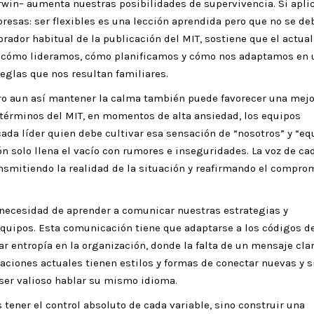
rwin– aumenta nuestras posibilidades de supervivencia. Si apli
resas: ser flexibles es una lección aprendida pero que no se de
orador habitual de la publicación del MIT, sostiene que el actual
r cómo lideramos, cómo planificamos y cómo nos adaptamos en 
eglas que nos resultan familiares.
ro aun así mantener la calma también puede favorecer una mejo
 términos del MIT, en momentos de alta ansiedad, los equipos
cada líder quien debe cultivar esa sensación de “nosotros” y “eq
ón solo llena el vacío con rumores e inseguridades. La voz de ca
ransmitiendo la realidad de la situación y reafirmando el compro
a necesidad de aprender a comunicar nuestras estrategias y
quipos. Esta comunicación tiene que adaptarse a los códigos de
r entropía en la organización, donde la falta de un mensaje clar
aciones actuales tienen estilos y formas de conectar nuevas y s
ser valioso hablar su mismo idioma.
s tener el control absoluto de cada variable, sino construir una