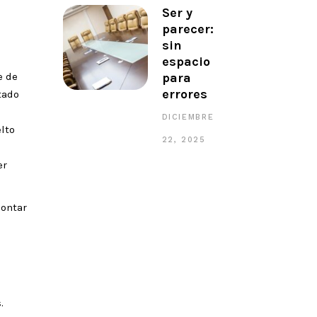
Ser y
parecer:
sin
espacio
para
e de
errores
tado
DICIEMBRE
elto
22, 2025
er
contar
.