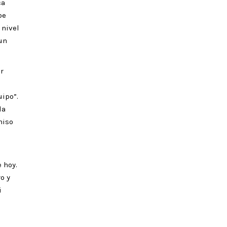
ca
be
 nivel
un
r
uipo”.
da
miso
 hoy.
o y
i